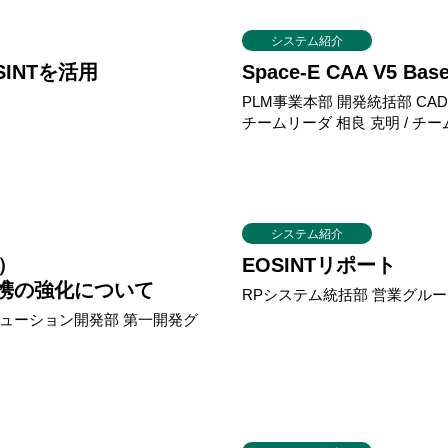
システム紹介
INTを活用
Space-E CAA V5 B
PLM事業本部 開発統括部 CA
チームリーダ 相良 克明 / チ
システム紹介
）
EOSINTリポート
M連携の強化について
RPシステム統括部 営業グルー
ソリューション開発部 第一開発グ