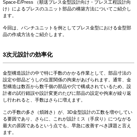
Space-E/Press （順送プレス金型設計向け・プレス工程設計向
け）によるプレスのユニット部品の構築方法についてご紹介し
ます。
今回は、パンチユニットを例としてプレス金型における金型部
品の作成方法をご紹介します。
3次元設計の効率化
金型構造設計の中で特に手数のかかる作業として、部品寸法の
設定や部品どうしの位置関係の拘束があげられます。通常、金
型構造は数百から数千個の部品や穴で構成されているため、設
計者の試行錯誤や設計変更のたびに部品の設定や拘束が繰り返
し行われると、手数はさらに増えます。
この手数の多さ（煩雑さ）が、3D金型設計の工数を増やしてい
る要因であり、さらに、これが設計ミス（手戻り）につながる
最大の原因であるという点でも、早急に改善すべき課題と言え
ます。