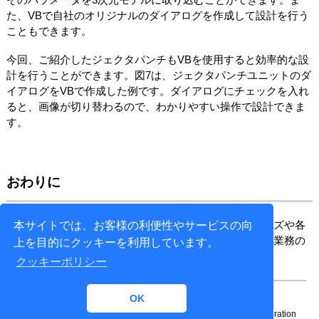
た、VBで自社のオリジナルのダイアログを作成して設計を行う
こともできます。
今回、ご紹介したジェクタパンチもVBを使用すると効率的な設
計を行うことができます。図7は、ジェクタパンチユニットのダ
イアログをVBで作成した例です。ダイアログにチェックを入れ
ると、画像が切り替わるので、わかりやすい操作で設計できま
す。
おわりに
コンサルティンググループでは、システムのカスタマイズや各
本サイトでは、お客様の利便性やサービスの向
種金型部品のデータを作成しています。今後もお客様の業務の
上を目的にクッキーを利用しています。
効率化を実現するために取り組んでいきます。
クッキーポリシー
OK
Copyright© 1996-
2026 NTT DATA ENGINEERING SYSTEMS Corporation