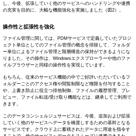
し、今後、拡張していく他のサービスへのハンドリングや連携
の充実を目的に、大幅な機能強化を実施しました（図2）。
操作性と拡張性を強化
ファイル管理に関しては、PDMサービスで定義していたプロジ
ェクト単位としてのファイル管理の概念を排除して、フォルダ
ー単位によるファイル管理と階層構造の保持ができるようにな
りました。その操作は、Windowsエクスプローラーや他のファ
イルブラウザーと同様の操作性を実現しています。
もちろん、従来のサービス機能の中でご好評いただいているフ
ォルダーごとのアクセス権や閲覧制限など権限を付与すること
や、上書き防止に役立つ排他制御、ファイルの履歴管理、プレ
ビュー、ファイル転送/受け取り機能などは、継承してご利用で
きます。
このデータコンシェルジュサービスは、今後、追加および拡張
していく他のサービスへデータを橋渡しするための基幹となる
サービスです。クラウド上に蓄積されたデータに用途を指令す
ることで、他のサービスへデータをスムーズに連携できるた