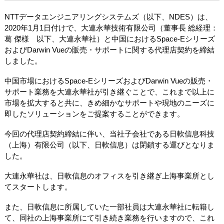
NTTデータエンジニアリングシステムズ（以下、NDES）は、
2020年1月1日付けで、大連永華技術有限公司（董事長 総経理：
葛 傑様 以下、大連永華社）と中国におけるSpace-Eシリーズ
およびDarwin Vueの販売・サポートに関する代理店契約を締結
しました。
中国市場におけるSpace-EシリーズおよびDarwin Vueの販売・
サポート業務を大連永華社が引き継ぐことで、これまで以上に
市場を拡大すると共に、きめ細かなサポートや現地のニーズに
即したソリューションをご提案することができます。
今回の代理店契約締結に伴い、当社子会社である日軟信息科技
（上海）有限公司（以下、日軟信息）は閉鎖する運びとなりま
した。
大連永華社は、日軟信息のオフィスを引き継ぎ上海事業所とし
てスタートします。
また、日軟信息に所属していた一部社員は大連永華社に転籍し
て、同社の上海事業所にて引き続き業務を行いますので、これ