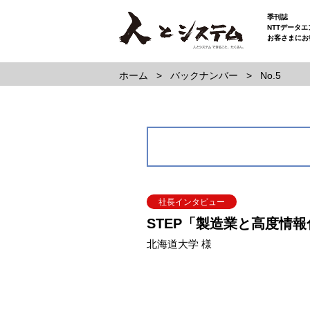
季刊誌
NTTデータ
お客さまにお
ホーム
バックナンバー
No.5
社長インタビュー
STEP「製造業と高度情
北海道大学 様