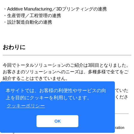
・Additive Manufacturing／3Dプリンティングの連携
・生産管理／工程管理の連携
・設計製造自動化の連携
おわりに
今回でトータルソリューションのご紹介は3回目となりました。
お客さまのソリューションへのニーズは、多種多様で全てをご
紹介することはできていません。
しかし、少しでも業務効率の向上、改善の必要性を感じていた
本サイトでは、お客様の利便性やサービスの向
だけましたら、お近くの営業所へお気軽にお問い合わせくださ
上を目的にクッキーを利用しています。
い。
クッキーポリシー
OK
Copyright© 1996-
2026 NTT DATA ENGINEERING SYSTEMS Corporation
All rights reserved.