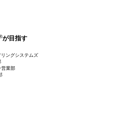
®
が目指す
アリングシステムズ
部
一営業部
郎