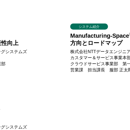
システム紹介
Manufacturing-Space
産性向上
方向とロードマップ
ングシステムズ
株式会社NTTデータエンジニ
カスタマー＆サービス事業本
業部
クラウドサービス事業部 第
営業課 担当課長 服部 正太
7
ングシステムズ