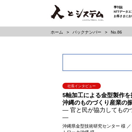
季刊誌
NTTデータ
お客さまにお
ホーム
バックナンバー
No.86
社長インタビュー
5軸加工による金型製作を
沖縄のものづくり産業の
― 官と民が協力してもの
―
沖縄県金型技術研究センター 様 