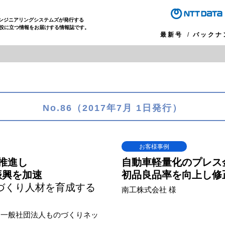
エンジニアリングシステムズが発行する
役に立つ情報をお届けする情報誌です。
最新号
バックナ
No.86（2017年7月 1日発行）
お客様事例
推進し
自動車軽量化のプレス
振興を加速
初品良品率を向上し修
づくり人材を育成する
南工株式会社 様
／ 一般社団法人ものづくりネッ