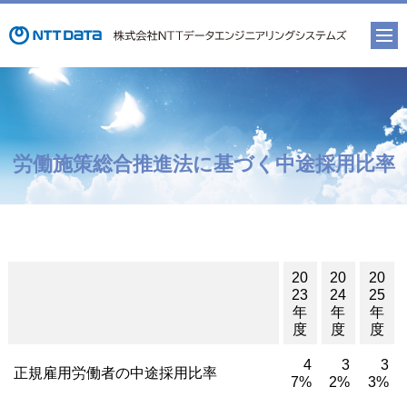
労働施策総合推進法に基づく中途採用比率
20
20
20
23
24
25
年
年
年
度
度
度
4
3
3
正規雇用労働者の中途採用比率
7%
2%
3%