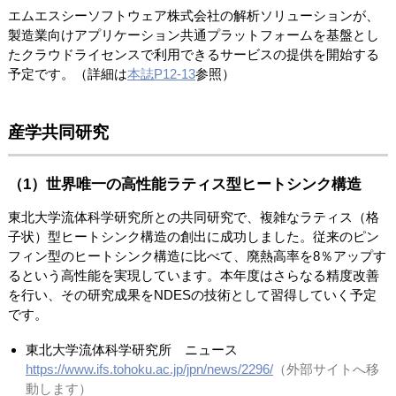
エムエスシーソフトウェア株式会社の解析ソリューションが、
製造業向けアプリケーション共通プラットフォームを基盤とし
たクラウドライセンスで利用できるサービスの提供を開始する
予定です。（詳細は
本誌P12-13
参照）
産学共同研究
（1）世界唯一の高性能ラティス型ヒートシンク構造
東北大学流体科学研究所との共同研究で、複雑なラティス（格
子状）型ヒートシンク構造の創出に成功しました。従来のピン
フィン型のヒートシンク構造に比べて、廃熱高率を8％アップす
るという高性能を実現しています。本年度はさらなる精度改善
を行い、その研究成果をNDESの技術として習得していく予定
です。
東北大学流体科学研究所 ニュース
https://www.ifs.tohoku.ac.jp/jpn/news/2296/
（外部サイトへ移
動します）