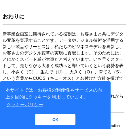
おわりに
新事業企画室に期待されている役割は、お客さまと共にデジタ
ル変革を実現することです。データやデジタル技術を活用する
新しい製品やサービスは、私たちのビジネスモデルを刷新し、
お客さまのデジタル変革の実現に貢献します。そのためには、
とにかくスピード感が大事だと考えています。いち早くスター
トして、走りながら大きく成功へと導いていくという姿勢を表
し、小さく（C）、生んで（U）、大きく（O）、育てる（S）
という言葉からCUOS（キューオス）と名付けた方針を掲げて
います。
本サイトでは、お客様の利便性やサービスの向
自由な発想でチャレンジを続けている新事業企画室のこれから
上を目的にクッキーを利用しています。
の活躍にご期待ください。
クッキーポリシー
OK
Copyright© 1996-
2026 NTT DATA ENGINEERING SYSTEMS Corporation