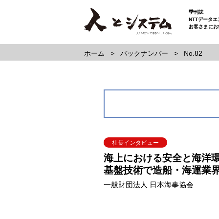
季刊誌
NTTデータ
お客さまにお
ホーム
バックナンバー
No.82
社長インタビュー
海上における安全と海洋
基盤技術で造船・海運業
一般財団法人 日本海事協会