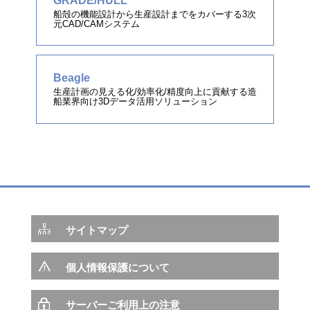
GRADE/HULL
船殻の機能設計から生産設計までをカバーする3次
元CAD/CAMシステム
Beagle
生産計画の見える化/効率化/精度向上に貢献する造
船業界向け3Dデータ活用ソリューション
サイトマップ
個人情報保護について
サーバーご利用上の注意