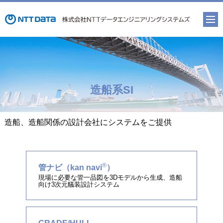
造船系SI
造船、造船関係の設計会社にシステムをご提供
®
管ナビ（kan navi
）
現場に必要な管一品図を3Dモデルから生成、造船
向け3次元艤装設計システム