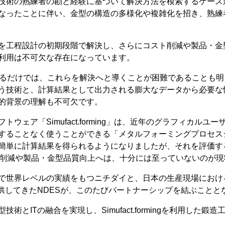
技術の熟練者の勘と経験に基づいて解決方法を模索するケース
なったことに伴い、金型の構造の多様化や複雑化を招き、熟練
を工程設計の初期段階で解決し、さらにコスト削減や製品・金
利用は不可欠な存在になっています。
するだけでは、これらを解決へと導くことが困難であることも
う技術と、計算結果として出力される膨大なデータから必要な
的背景の理解も不可欠です。
トウェア「Simufact.forming」は、近年のグラフィカ
することなく使うことができる「メタルフォーミングプロセス
簡単に計算結果を得られるようになりましたが、それを評価す
ト削減や製品・金型品質向上へは、十分には至っていないのが現
で世界レベルの実績をもつニチダイと、日本の生産現場におけ
供してきたNDESが、このたびパートナーシップを結ぶことと
術とITの融合を実現し、Simufact.formingを利用した