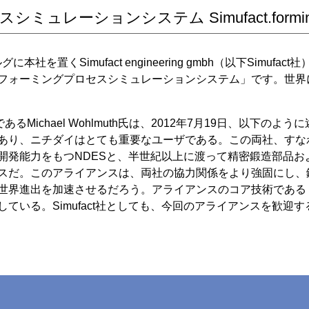
ュレーションシステム Simufact.formi
ブルグに本社を置くSimufact engineering gmbh（以下Si
フォーミングプロセスシミュレーションシステム」です。世界に
r, CEOであるMichael Wohlmuth氏は、2012年7月19日、以下の
あり、ニチダイはとても重要なユーザである。この両社、すな
開発能力をもつNDESと、半世紀以上に渡って精密鍛造部品お
スだ。このアライアンスは、両社の協力関係をより強固にし、
進出を加速させるだろう。アライアンスのコア技術である Simufa
ている。Simufact社としても、今回のアライアンスを歓迎