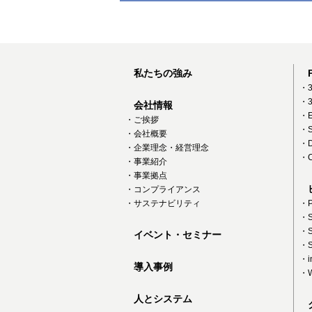
私たちの強み
・3
・3
会社情報
・E
・ご挨拶
・S
・会社概要
・D
・企業理念・経営理念
・C
・事業紹介
・事業拠点
・コンプライアンス
・サステナビリティ
・P
・S
・S
イベント・セミナー
・S
・in
導入事例
・W
人とシステム