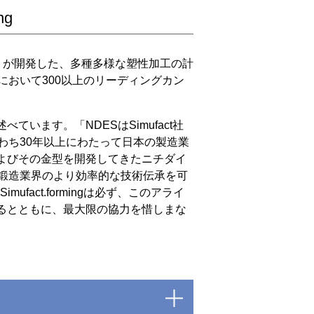
ng
mufact社）が開発した、多種多様な塑性加工の計
おいて300以上のリーディングカン
ように述べています。「NDESはSimufact社
わち30年以上にわたって日本の製造業
よびその金型を開発してきたニチダイ
鍛造業界のより効率的な技術伝承を可
ct.formingは必ず、このアライ
するとともに、最大限の協力を惜しまな