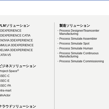
PLMソリューション
製造ソリューション
DEXPERIENCE
・Process Designer/Teamcenter
Manufacturing
DEXPERIENCE CATIA
・Process Simulate Assembler
NOVIA 3DEXPERIENCE
・Process Simulate Spot
IMULIA 3DEXPERIENCE
・Process Simulate Human
ELMIA 3DEXPERIENCE
・Process Simulate Continuous
ATIA V5
Manufacturing
・Process Simulate Commissioning
ビジネスソリューション
®
roject-Space
SEC-C
SEC-E
SEC-FA
tra-mart
inActor
クラウドソリューション