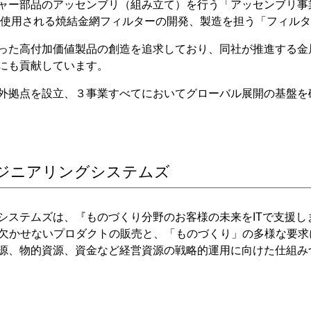
ャー部品のアッセンブリ（組み立て）を行う「アッセンブリ事
どに使用される焼結金網フィルターの開発、製造を担う「フィル
った高付加価値製品の創造を追求しており、同社が推進する金
にも貢献しています。
外拠点を設立、３事業すべてにおいてグローバル展開の基盤を
ジニアリングシステムズ
グシステムズは、『ものづくり分野のお客様の未来をITで支援
報化に欠かせないプロダクトの販売と、「ものづくり」の多様な要
源、物的資源、資金など経営資源の戦略的運用に向けた仕組み