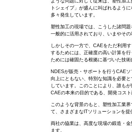
ような問題に対して従来は、塑性加工
トシェイプ」が盛んに叫ばれるように
多々発生しています。
塑性加工の現場では、こうした諸問題
一般的に活用されており、いまやその
しかしその一方で、CAEをただ利用
するためには、正確度の高い計算を行
ためには確固たる根拠に基づいた技術
NDESが販売・サポートを行うCAEソフ
向上にともない、特別な知識を必要と
しています。このことにより、誰もが
CAEの本来の目的である、開発コス
このような背景のもと、塑性加工業界
て、さまざまなITソリューションを提
両社の協業は、高度な現場の鍛造・金型技
ます。