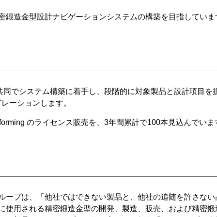
密鍛造金型設計ナビゲーションシステムの構築を目指していま
から共同でシステム構築に着手し、段階的に対象製品と設計項目
インテグレーションします。
.forming のライセンス販売を、3年間累計で100本見込んでい
ループは、「他社ではできない製品と、他社の追随を許さない
に使用される精密鍛造金型の開発、製造、販売、および精密鍛