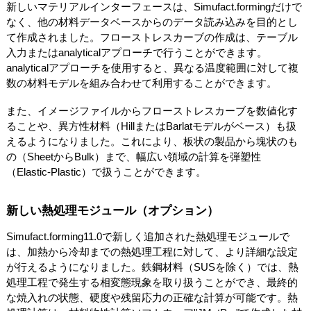
新しいマテリアルインターフェースは、Simufact.formingだけで
なく、他の材料データベースからのデータ読み込みを目的とし
て作成されました。フローストレスカーブの作成は、テーブル
入力またはanalyticalアプローチで行うことができます。
analyticalアプローチを使用すると、異なる温度範囲に対して複
数の材料モデルを組み合わせて利用することができます。
また、イメージファイルからフローストレスカーブを数値化す
ることや、異方性材料（HillまたはBarlatモデルがベース）も扱
えるようになりました。これにより、板状の製品から塊状のも
の（SheetからBulk）まで、幅広い領域の計算を弾塑性
（Elastic-Plastic）で扱うことができます。
新しい熱処理モジュール（オプション）
Simufact.forming11.0で新しく追加された熱処理モジュールで
は、加熱から冷却までの熱処理工程に対して、より詳細な設定
が行えるようになりました。鉄鋼材料（SUSを除く）では、熱
処理工程で発生する相変態現象を取り扱うことができ、最終的
な焼入れの状態、硬度や残留応力の正確な計算が可能です。熱