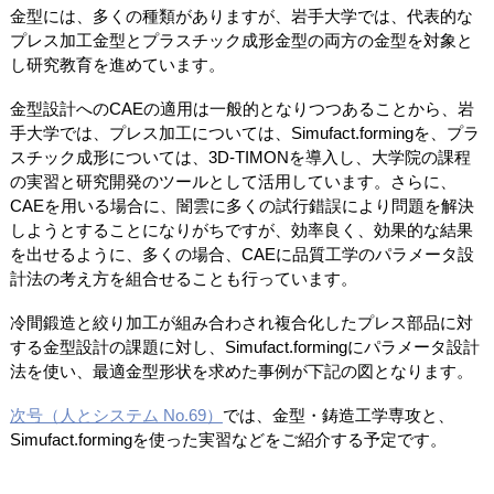
金型には、多くの種類がありますが、岩手大学では、代表的な
プレス加工金型とプラスチック成形金型の両方の金型を対象と
し研究教育を進めています。
金型設計へのCAEの適用は一般的となりつつあることから、岩
手大学では、プレス加工については、Simufact.formingを、プラ
スチック成形については、3D-TIMONを導入し、大学院の課程
の実習と研究開発のツールとして活用しています。さらに、
CAEを用いる場合に、闇雲に多くの試行錯誤により問題を解決
しようとすることになりがちですが、効率良く、効果的な結果
を出せるように、多くの場合、CAEに品質工学のパラメータ設
計法の考え方を組合せることも行っています。
冷間鍛造と絞り加工が組み合わされ複合化したプレス部品に対
する金型設計の課題に対し、Simufact.formingにパラメータ設計
法を使い、最適金型形状を求めた事例が下記の図となります。
次号（人とシステム No.69）
では、金型・鋳造工学専攻と、
Simufact.formingを使った実習などをご紹介する予定です。