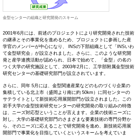
金型センターの組織と研究開発のスキーム
2001年6月には、前述のプロジェクトにより研究開発された技術
の継承とその事業化を進めるため、プロジェクトに参画した産
学官のメンバーが中心になり、 INSの下部組織として「INSいわ
て金型研究会」が設立されました。さらに、このような研究開
発と産学連携活動が認められ、日本で始めて、「金型」の名の
つく大学の研究施設として、2003年2月に、工学部附属金型技術
研究センターの基礎研究部門が設立されています。
さらに、同年 5月には、金型関連産業などのものづくり企業の
集積している北上市（盛岡より南に約 50km）に同センターの
サテライトとして新技術応用展開部門が設立されました。この
岩手大学の金型技術研究センターの研究開発の取り組みの特徴
は、ニーズ対応型ということが言えます。企業の技術ニーズに
対し、大学の基礎研究部門のさまざまな要素技術の専門分野か
ら、そのニーズに応えることで研究開発を進め、新技術応用展
開部門で事業化を目指していくというスキームを考えていま