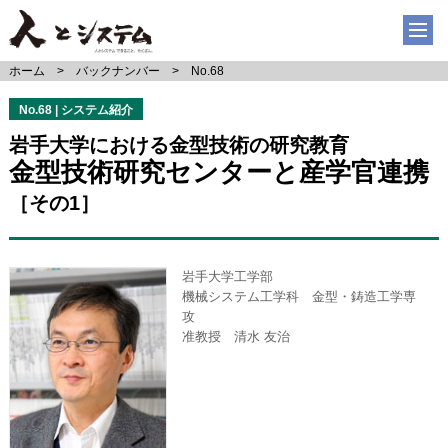
ホーム
バックナンバー
No.68
No.68 | システム紹介
岩手大学における金型技術の研究教育
金型技術研究センターと産学官連携
［その1］
岩手大学工学部
機械システム工学科 金型・鋳造工学専
攻
准教授 清水 友治