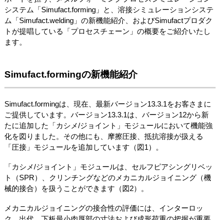
システム「Simufact.forming」と、溶接シミュレーションシステ
ム「Simufact.welding」の新機能紹介、およびSimufactプロダク
トが提唱している「プロセスチェーン」の概要をご紹介いたし
ます。
Simufact.formingの新機能紹介
Simufact.formingは、現在、最新バージョン13.3.1をお客さまに
ご提供しています。バージョン13.3.1は、バージョン12から新
たに追加した「カシメ/ジョイント」モジュールにおいて機能強
化を図りました。その他にも、摩擦圧接、抵抗溶接が扱える
「圧接」モジュールを追加しています（図1）。
「カシメ/ジョイント」モジュールは、セルフピアシングリベッ
ト（SPR）、クリンチングなどのメカニカルジョイニング（機
械的接合）を扱うことができます（図2）。
メカニカルジョイニングの接合性の評価には、インターロッ
ク、出代、下板最小肉厚部の寸法および成形荷重の把握が重要