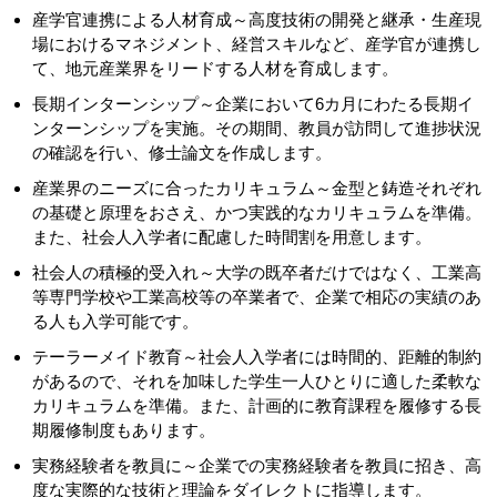
産学官連携による人材育成～高度技術の開発と継承・生産現
場におけるマネジメント、経営スキルなど、産学官が連携し
て、地元産業界をリードする人材を育成します。
長期インターンシップ～企業において6カ月にわたる長期イ
ンターンシップを実施。その期間、教員が訪問して進捗状況
の確認を行い、修士論文を作成します。
産業界のニーズに合ったカリキュラム～金型と鋳造それぞれ
の基礎と原理をおさえ、かつ実践的なカリキュラムを準備。
また、社会人入学者に配慮した時間割を用意します。
社会人の積極的受入れ～大学の既卒者だけではなく、工業高
等専門学校や工業高校等の卒業者で、企業で相応の実績のあ
る人も入学可能です。
テーラーメイド教育～社会人入学者には時間的、距離的制約
があるので、それを加味した学生一人ひとりに適した柔軟な
カリキュラムを準備。また、計画的に教育課程を履修する長
期履修制度もあります。
実務経験者を教員に～企業での実務経験者を教員に招き、高
度な実際的な技術と理論をダイレクトに指導します。