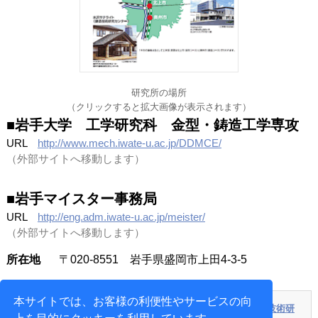
研究所の場所
（クリックすると拡大画像が表示されます）
■
岩手大学 工学研究科 金型・鋳造工学専攻
URL
http://www.mech.iwate-u.ac.jp/DDMCE/
（外部サイトへ移動します）
■
岩手マイスター事務局
URL
http://eng.adm.iwate-u.ac.jp/meister/
（外部サイトへ移動します）
所在地
〒020-8551 岩手県盛岡市上田4-3-5
本サイトでは、お客様の利便性やサービスの向
（前回の記事）
岩手大学における金型技術の研究教育
金型技術研