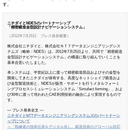
す。
ニチダイとNDESのパートナーシップ
「精密鍛造金型設計ナビゲーションシステム」
（2012年7月25日 プレス発表概要）
株式会社ニチダイと、株式会社ＮＴＴデータエンジニアリングシス
テムズ（略称：NDES）は、2012年7月25日より、共同で「精密鍛造
金型設計ナビゲーションシステム」の構築に取り組んでいくことを
基本合意いたしました。
本システムは、半世紀以上に渡って精密鍛造部品およびその金型を
開発してきたニチダイが保有する、高度なネットシェイプ鍛造およ
び金型製造技術と、NDESが販売・サポートを行うメタルフォーミ
ングプロセスシミュレーションシステム「Simufact.forming」、およ
び30年に渡って培われたCAE利用技術の融合により実現するもので
す。
― プレス発表全文 ―
ニチダイとNTTデータエンジニアリングシステムズのパートナーシ
ップについて
～「熟練者の技術伝承をデジタル化し、鍛造技術のグローバル対応