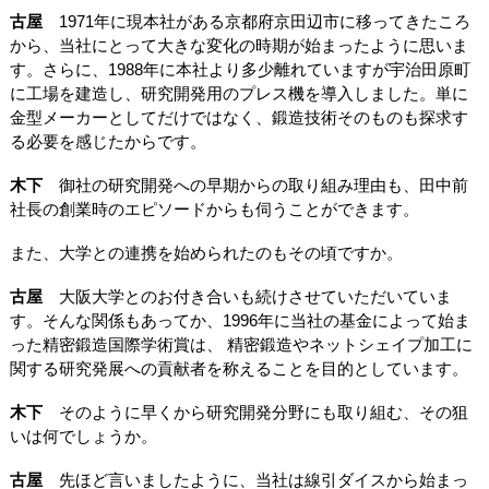
古屋
1971年に現本社がある京都府京田辺市に移ってきたころ
から、当社にとって大きな変化の時期が始まったように思いま
す。さらに、1988年に本社より多少離れていますが宇治田原町
に工場を建造し、研究開発用のプレス機を導入しました。単に
金型メーカーとしてだけではなく、鍛造技術そのものも探求す
る必要を感じたからです。
木下
御社の研究開発への早期からの取り組み理由も、田中前
社長の創業時のエピソードからも伺うことができます。
また、大学との連携を始められたのもその頃ですか。
古屋
大阪大学とのお付き合いも続けさせていただいていま
す。そんな関係もあってか、1996年に当社の基金によって始ま
った精密鍛造国際学術賞は、 精密鍛造やネットシェイプ加工に
関する研究発展への貢献者を称えることを目的としています。
木下
そのように早くから研究開発分野にも取り組む、その狙
いは何でしょうか。
古屋
先ほど言いましたように、当社は線引ダイスから始まっ