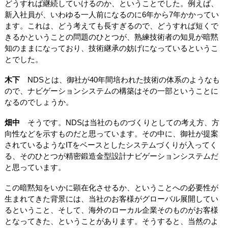
どうすれば継続していけるのか、ということでした。例えば、
新入社員が、いわゆる一人前になるのに6年から7年かかってい
ます。これは、どう考えても長すぎるので、どうすれば短くで
きるかということの問題のひとつが、熟練技術者の知見が暗黙
知のままになっており、技術継承の妨げになっているというこ
とでした。
木下
NDSとは、御社が40年間培われた技術の体系のようなも
ので、ナビゲーションシステムの構築はその一部ということに
なるのでしょうか。
畑中
そうです。NDSは当社のものづくりとしての考え方、方
向性などを示すものだと思っています。その中に、御社が提案
されているようなITをベースとしたシステムづくりが入ってく
る、そのひとつが精密鍛造金型設計ナビゲーションシステムだ
と思っています。
この暗黙知をいかに顕在化させるか、ということへの必要性が
生まれてきた背景には、当社のお客様がグローバル展開してい
るということ、そして、海外のローカル企業そのものがお客様
となってきた、ということがあります。そうすると、当然のよ