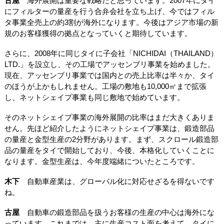
古屋
海外展開は重要な戦略だと思っています。2007年にタイ
にフィルターの量産を行う合弁会社を立ち上げ、今ではフィル
タ事業全売上の約3割が海外になります。今後はアジア市場の新
規のお客様獲得の拠点となっていくと期待しています。
さらに、2008年に同じタイに子会社「NICHIDAI（THAILAND）
LTD.」を設立し、その工場でアッセンブリ事業を始めました。
現在、アッセンブリ事業では国内との売上比率は半々か、タイ
のほうが上かもしれません。工場の敷地も10,000㎡まで拡張
し、ネットシェイプ事業も同じ敷地で始めています。
そのネットシェイプ事業の海外展開の比率はまだ大きくありま
せん。先ほど紹介したようにネットシェイプ事業は、鍛造部品
の量産と金型生産の2分野があります。まず、スクロール鍛造部
品の量産をタイで開始しており、今後、本格化していくことに
なります。金型生産は、今年度端緒についたところです。
木下
自動車産業は、グローバル化に対応せざるを得ないです
ね。
古屋
自動車の鍛造部品を扱うお客様の生産の中心は海外にな
っています。これまでは、主に生産コスト面を考えて、タイに