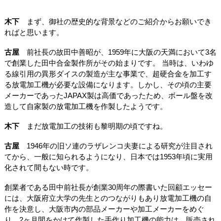
木下
まず、御社の歴史的な背景などのご紹介からお願いでき
ればと思います。
古屋
前社長の故田中善昭が、1959年に大阪の天満において3名
で創業した田中合金製作所がその始まりです。 当時は、いわゆ
る線引用の異形ダイスの製造が主な事業で、超硬合金を加工す
る放電加工機が必要な設備になります。しかし、その頃の主要
メーカーであったJAPAX製は高価であったため、ボール盤を改
造して自家製の放電加工機を作製したようです。
木下
まだ放電加工の技術も黎明期の頃ですね。
古屋
1946年の旧ソ連のラザレンコ夫妻による研究が注目され
てから、一般に知られるようになり、日本では1953年頃に実用
化されて間もない時です。
創業者である田中前社長が創業30周年の際書いた回顧エッセー
には、大阪府立大学の先生とのつながりもあり放電加工機の自
作を決意し、大阪市内の部品メーカーや加工メーカーをめぐ
り、2ヶ月間をかけて作製した手作り加工機の能力は、販売され