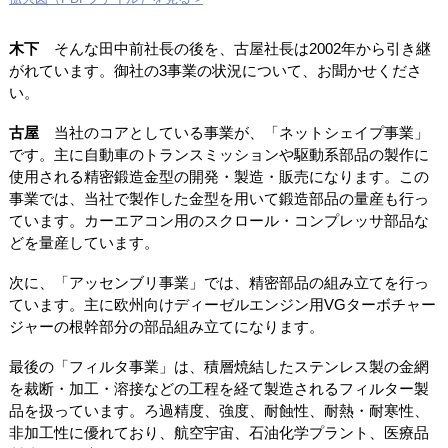
木下
そんな田中前社長の後を、古屋社長は2002年から引き継
がれています。御社の3事業の状況について、お聞かせくださ
い。
古屋
当社のコアとしている事業が、「ネットシェイプ事業」
です。主に自動車のトランスミッションや駆動系部品の製作に
使用される精密鍛造金型の開発・製造・販売になります。この
事業では、当社で製作した金型を用いて鍛造部品の量産も行っ
ています。カーエアコン用のスクロール・コンプレッサ部品な
どを量産しています。
次に、「アッセンブリ事業」では、精密部品の組み立てを行っ
ています。主に欧州向けディーゼルエンジン用VGターボチャー
ジャーの根幹部分の部品組み立てになります。
最後の「フィルタ事業」は、積層焼結したステンレス製の金網
を裁断・加工・溶接などの工程を経て製造されるフィルター製
品を扱っています。ろ過精度、強度、耐蝕性、耐熱・耐寒性、
非加工性に優れており、航空宇宙、石油化学プラント、医療品