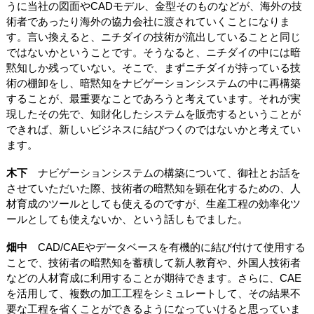
うに当社の図面やCADモデル、金型そのものなどが、海外の技
術者であったり海外の協力会社に渡されていくことになりま
す。言い換えると、ニチダイの技術が流出していることと同じ
ではないかということです。そうなると、ニチダイの中には暗
黙知しか残っていない。そこで、まずニチダイが持っている技
術の棚卸をし、暗黙知をナビゲーションシステムの中に再構築
することが、最重要なことであろうと考えています。それが実
現したその先で、知財化したシステムを販売するということが
できれば、新しいビジネスに結びつくのではないかと考えてい
ます。
木下
ナビゲーションシステムの構築について、御社とお話を
させていただいた際、技術者の暗黙知を顕在化するための、人
材育成のツールとしても使えるのですが、生産工程の効率化ツ
ールとしても使えないか、という話しもでました。
畑中
CAD/CAEやデータベースを有機的に結び付けて使用する
ことで、技術者の暗黙知を蓄積して新人教育や、外国人技術者
などの人材育成に利用することが期待できます。さらに、CAE
を活用して、複数の加工工程をシミュレートして、その結果不
要な工程を省くことができるようになっていけると思っていま