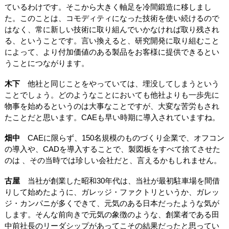
ているわけです。そこから大きく軸足を冷間鍛造に移しまし
た。このことは、コモディティになった技術を使い続けるので
はなく、常に新しい技術に取り組んでいかなければ取り残され
る、ということです。言い換えると、研究開発に取り組むこと
によって、より付加価値のある製品をお客様に提供できるとい
うことにつながります。
木下
他社と同じことをやっていては、埋没してしまうという
ことでしょう。どのようなことにおいても他社よりも一歩先に
物事を始めるというのは大事なことですが、大変な苦労もされ
たことだと思います。CAEも早い時期に導入されていますね。
畑中
CAEに限らず、150名規模のものづくり企業で、オフコン
の導入や、CADを導入することで、製図板をすべて捨てさせた
のは 、その当時では珍しい会社だと、言えるかもしれません。
古屋
当社が創業した昭和30年代は、当社が最初駐車場を間借
りして始めたように、ガレッジ・ファクトリというか、ガレッ
ジ・カンパニが多くできて、元気のある日本だったような気が
します。そんな前向きで元気の象徴のような、創業者である田
中前社長のリーダシップがあってこその結果だったと思ってい