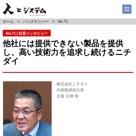
ホーム
バックナンバー
No.71
No.71 | 社長インタビュー
他社には提供できない製品を提供
し、高い技術力を追求し続けるニチ
ダイ
株式会社ニチダイ
代表取締役社長
古屋 元伸 様