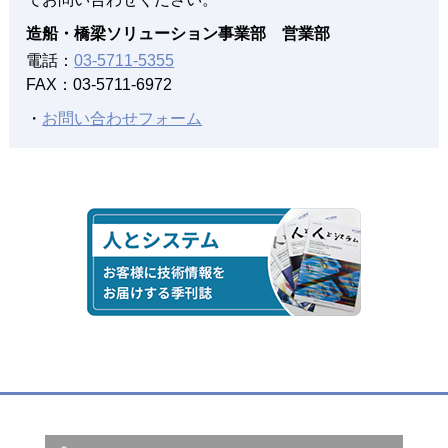
トレーニングプログラムを提供開始
造船・橋梁ソリューション事業部 営業部
電話：
03-5711-5355
2014年04月01日
FAX：03-5711-6972
3次元艤装設計システム
（仮称）
管ナビのご紹介
・
お問い合わせフォーム