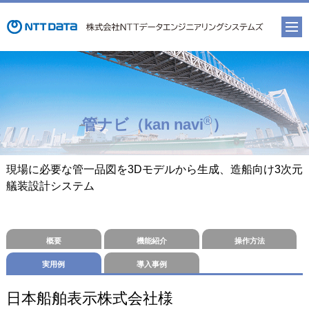
®
管ナビ（kan navi
）
現場に必要な管一品図を3Dモデルから生成、造船向け3次元
艤装設計システム
概要
機能紹介
操作方法
実用例
導入事例
日本船舶表示株式会社様