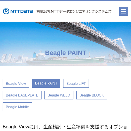
Beagle PAINT
Beagle PAINT
Beagle View
Beagle LIFT
Beagle BASEPLATE
Beagle WELD
Beagle BLOCK
Beagle Mobile
Beagle Viewには、生産検討・生産準備を支援するオプショ