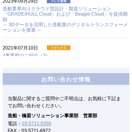
2023年09月29日
造船業界向けクラウド型設計・製造ソリューション
「GRADE/HULL Cloud」および「Beagle Cloud」を提供開
始
～ 3Dデータを活用した造船業のデジタルトランスフォーメ
ーションを推進 ～
2021年07月10日
4事業部のご紹介（3）
造船・橋梁ソリューション事業部
2020年10月15日
お問い合わせ情報
造船業界の近未来のソリューションとは
当製品に関するご質問やご不明点は、お気軽に下記ま
2018年04月01日
でお問い合わせください。
３次元データ活用を促進する造船業界向け設計ソリューシ
造船・橋梁ソリューション事業部 営業部
ョン
「NAPA Steel-Beagleインターフェース」を提供開始
電話：
03-5711-5355
～生産検討のフロントローディングによる工期短縮・コス
FAX：03-5711-6972