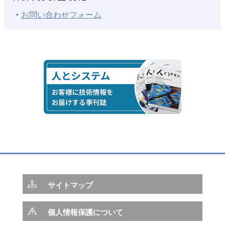
ト削減の実現～
・
お問い合わせフォーム
2018年03月15日
３次元データ活用を促進する造船業界向け設計ソリューシ
ョン
「NAPA Steel-Beagleインターフェース」を提供開始
2018年01月01日
造船業務のフロントローディングがもたらす変革
─NAPA SteelとBeagleとの連携が目指すもの─
2017年04月01日
造船業をITで支援する取り組み
～現場支援・艤装設計支援・技術開発～
サイトマップ
2016年07月01日
個人情報保護について
SEA JAPAN 2016 出展報告