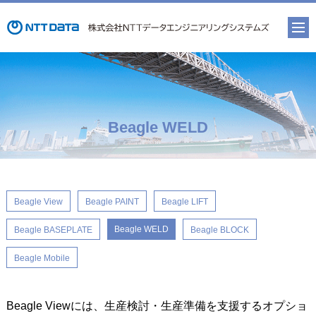
Beagle WELD
Beagle View
Beagle PAINT
Beagle LIFT
Beagle WELD
Beagle BASEPLATE
Beagle BLOCK
Beagle Mobile
Beagle Viewには、生産検討・生産準備を支援するオプショ