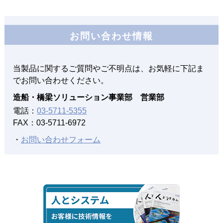
造船・橋梁ソリューション事業部
2020年10月15日
お問い合わせ情報
造船業界の近未来のソリューションとは
当製品に関するご質問やご不明点は、お気軽に下記ま
2018年04月01日
でお問い合わせください。
３次元データ活用を促進する造船業界向け設計ソリューシ
造船・橋梁ソリューション事業部 営業部
ョン
「NAPA Steel-Beagleインターフェース」を提供開始
電話：
03-5711-5355
～生産検討のフロントローディングによる工期短縮・コス
FAX：03-5711-6972
ト削減の実現～
・
お問い合わせフォーム
2018年03月15日
３次元データ活用を促進する造船業界向け設計ソリューシ
ョン
「NAPA Steel-Beagleインターフェース」を提供開始
2018年01月01日