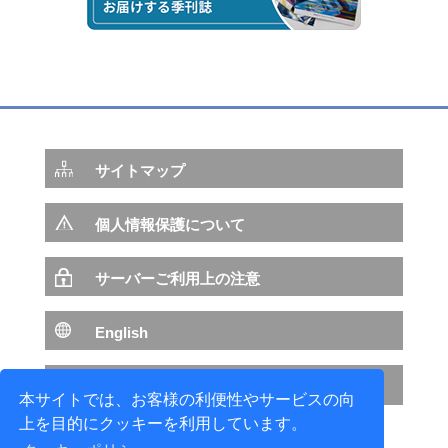
造船業務のフロントローディングがもたらす変革
─NAPA SteelとBeagleとの連携が目指すもの─
2017年04月01日
造船業をITで支援する取り組み
～現場支援・艤装設計支援・技術開発～
サイトマップ
2016年07月01日
個人情報保護について
SEA JAPAN 2016 出展報告
サーバーご利用上の注意
2015年04月01日
Beagleを利用した造船業における3D活用状況
English
2011年04月01日
NTTデータ サイトへ
本サイトでは、お客様の利便性やサービスの向
3D船殻ビューワ Beagle View のご紹介
上を目的にクッキーを利用しています。