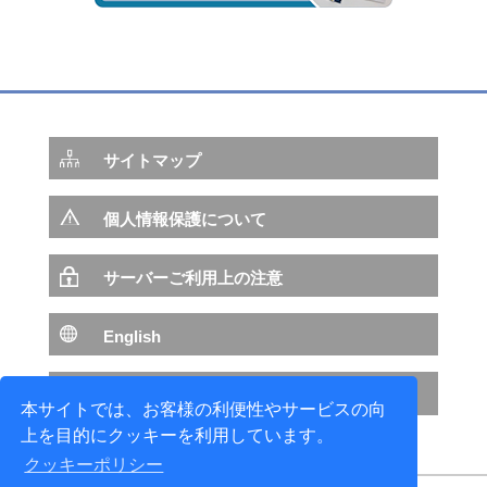
─NAPA SteelとBeagleとの連携が目指すもの─
2017年04月01日
造船業をITで支援する取り組み
～現場支援・艤装設計支援・技術開発～
サイトマップ
2016年07月01日
個人情報保護について
SEA JAPAN 2016 出展報告
サーバーご利用上の注意
2015年04月01日
Beagleを利用した造船業における3D活用状況
English
2011年04月01日
NTTデータ サイトへ
本サイトでは、お客様の利便性やサービスの向
3D船殻ビューワ Beagle View のご紹介
上を目的にクッキーを利用しています。
クッキーポリシー