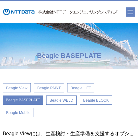
Beagle BASEPLATE
Beagle View
Beagle PAINT
Beagle LIFT
Beagle BASEPLATE
Beagle WELD
Beagle BLOCK
Beagle Mobile
Beagle Viewには、生産検討・生産準備を支援するオプショ