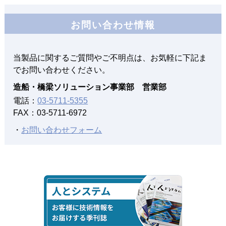
2020年10月15日
お問い合わせ情報
造船業界の近未来のソリューションとは
当製品に関するご質問やご不明点は、お気軽に下記ま
2018年04月01日
でお問い合わせください。
３次元データ活用を促進する造船業界向け設計ソリューシ
造船・橋梁ソリューション事業部 営業部
ョン
「NAPA Steel-Beagleインターフェース」を提供開始
電話：
03-5711-5355
～生産検討のフロントローディングによる工期短縮・コス
FAX：03-5711-6972
ト削減の実現～
・
お問い合わせフォーム
2018年03月15日
３次元データ活用を促進する造船業界向け設計ソリューシ
ョン
「NAPA Steel-Beagleインターフェース」を提供開始
2018年01月01日
造船業務のフロントローディングがもたらす変革