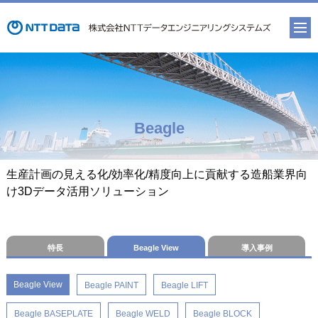
Beagle
生産計画の見える化/効率化/精度向上に貢献する造船業界向
け3Dデータ活用ソリューション
特長
Beagle View
導入事例
Beagle View
Beagle PAINT
Beagle LIFT
Beagle BASEPLATE
Beagle WELD
Beagle BLOCK