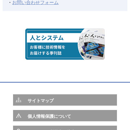
～生産検討のフロントローディングによる工期短縮・コス
・
お問い合わせフォーム
ト削減の実現～
2018年03月15日
３次元データ活用を促進する造船業界向け設計ソリューシ
ョン
「NAPA Steel-Beagleインターフェース」を提供開始
2018年01月01日
造船業務のフロントローディングがもたらす変革
─NAPA SteelとBeagleとの連携が目指すもの─
2017年04月01日
造船業をITで支援する取り組み
サイトマップ
～現場支援・艤装設計支援・技術開発～
個人情報保護について
2016年07月01日
SEA JAPAN 2016 出展報告