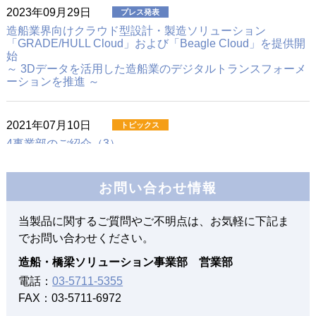
2023年09月29日
造船業界向けクラウド型設計・製造ソリューション
「GRADE/HULL Cloud」および「Beagle Cloud」を提供開
始
～ 3Dデータを活用した造船業のデジタルトランスフォーメ
ーションを推進 ～
2021年07月10日
4事業部のご紹介（3）
造船・橋梁ソリューション事業部
お問い合わせ情報
2020年10月15日
造船業界の近未来のソリューションとは
当製品に関するご質問やご不明点は、お気軽に下記ま
でお問い合わせください。
2018年04月01日
造船・橋梁ソリューション事業部 営業部
３次元データ活用を促進する造船業界向け設計ソリューシ
電話：
03-5711-5355
ョン
FAX：03-5711-6972
「NAPA Steel-Beagleインターフェース」を提供開始