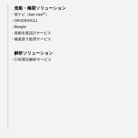
造船・橋梁ソリューション
®
・管ナビ（kan navi
）
・GRADE/HULL
・Beagle
・造船生産設計サービス
・橋梁原寸処理サービス
解析ソリューション
・CAE受託解析サービス