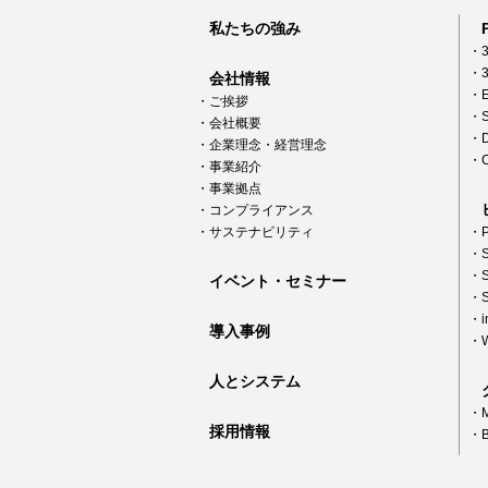
私たちの強み
・3
・3
会社情報
・E
・ご挨拶
・S
・会社概要
・D
・企業理念・経営理念
・C
・事業紹介
・事業拠点
・コンプライアンス
・サステナビリティ
・P
・S
・S
イベント・セミナー
・S
・in
導入事例
・W
人とシステム
・
採用情報
・B