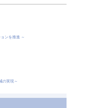
ョンを推進 ～
減の実現～