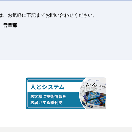
─NAPA SteelとBeagleとの連携が目指すもの─
は、お気軽に下記までお問い合わせください。
造船業をITで支援する取り組み
～現場支援・艤装設計支援・技術開発～
 営業部
SEA JAPAN 2016 出展報告
Beagleを利用した造船業における3D活用状況
3D船殻ビューワ Beagle View のご紹介