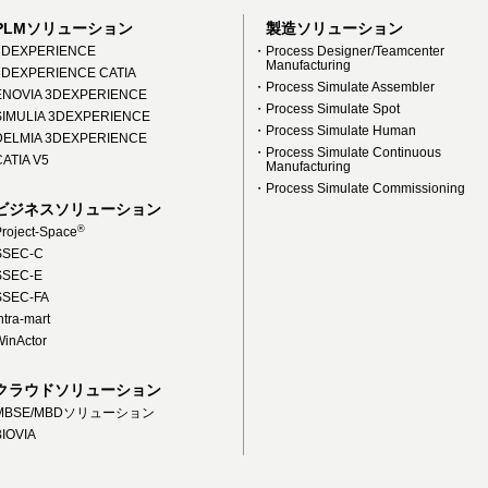
PLMソリューション
製造ソリューション
DEXPERIENCE
・Process Designer/Teamcenter
Manufacturing
DEXPERIENCE CATIA
・Process Simulate Assembler
NOVIA 3DEXPERIENCE
・Process Simulate Spot
IMULIA 3DEXPERIENCE
・Process Simulate Human
ELMIA 3DEXPERIENCE
・Process Simulate Continuous
ATIA V5
Manufacturing
・Process Simulate Commissioning
ビジネスソリューション
®
roject-Space
SEC-C
SEC-E
SEC-FA
tra-mart
inActor
クラウドソリューション
MBSE/MBDソリューション
IOVIA