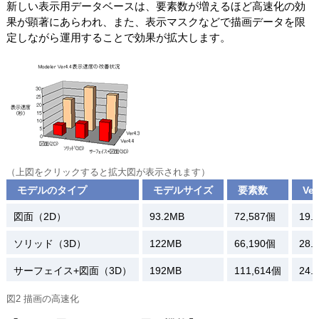
新しい表示用データベースは、要素数が増えるほど高速化の効
果が顕著にあらわれ、また、表示マスクなどで描画データを限
定しながら運用することで効果が拡大します。
（上図をクリックすると拡大図が表示されます）
モデルのタイプ
モデルサイズ
要素数
Ver
図面（2D）
93.2MB
72,587個
19.
ソリッド（3D）
122MB
66,190個
28.
サーフェイス+図面（3D）
192MB
111,614個
24.
図2 描画の高速化