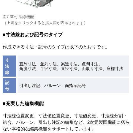
図7 3D寸法線機能
（上図をクリックすると拡大図が表示されます）
■寸法線および記号のタイプ
作成できる寸法・記号のタイプは以下のとおりです。
寸
直列寸法、並列寸法、累進寸法、点間寸法、
法
角度寸法、半径寸法、直径寸法、面取り寸法、座標寸法
線
記
引出し注記、バルーン、面指示記号
号
■充実した編集機能
寸法線位置変更、寸法値位置変更、寸法値変更、寸法線分割・
結合、バルーン、引出し注記の編集など、2次元製図機能に劣ら
ない本格的な編集機能をサポートしています。