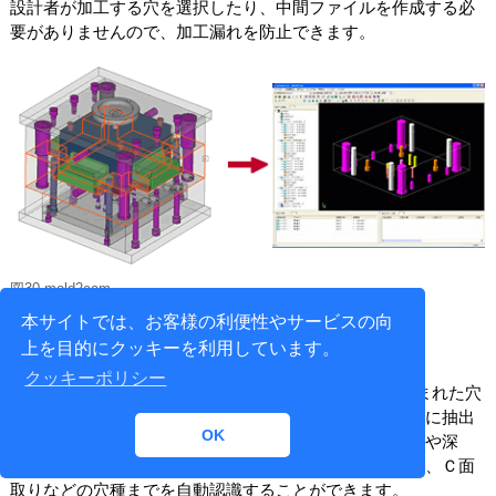
設計者が加工する穴を選択したり、中間ファイルを作成する必
要がありませんので、加工漏れを防止できます。
図30 mold2cam
（上図をクリックすると拡大図が表示されます）
本サイトでは、お客様の利便性やサービスの向
上を目的にクッキーを利用しています。
【穴フィーチャの自動認識機能】
クッキーポリシー
IGESや各種ダイレクトトランスレータを経由して取込まれた穴
属性の無いソリッドモデルでも、穴フィーチャを自動的に抽出
OK
して加工工程を作成することができます。穴の寸法（径や深
さ）だけでなく、貫通穴（止め穴）、テーパ穴、キリ穴、Ｃ面
取りなどの穴種までを自動認識することができます。