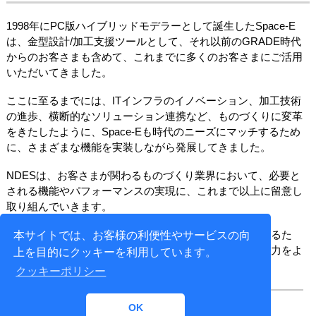
1998年にPC版ハイブリッドモデラーとして誕生したSpace-E
は、金型設計/加工支援ツールとして、それ以前のGRADE時代
からのお客さまも含めて、これまでに多くのお客さまにご活用
いただいてきました。
ここに至るまでには、ITインフラのイノベーション、加工技術
の進歩、横断的なソリューション連携など、ものづくりに変革
をきたしたように、Space-Eも時代のニーズにマッチするため
に、さまざまな機能を実装しながら発展してきました。
NDESは、お客さまが関わるものづくり業界において、必要と
される機能やパフォーマンスの実現に、これまで以上に留意し
取り組んでいきます。
今後とも、皆さまのご用件やご要望を商品開発へ反映するた
本サイトでは、お客様の利便性やサービスの向
め、ご意見をお聞かせいただくアンケートなどへのご協力をよ
上を目的にクッキーを利用しています。
ろしくお願いいたします。
クッキーポリシー
OK