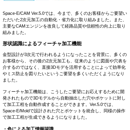
Space-E/CAM Ver.5.0では、今まで、多くのお客様からご要望い
ただいた2次元加工の自動化・省力化に取り組みました。また、
主要なCAMエンジンを改良して経路品質や信頼性の向上に取り
組みました。
形状認識によるフィーチャ加工機能
金型設計が3次元で行われるようになったことを背景に、多くの
お客様から、その後の2次元加工も、従来のように図面や穴表を
介するのではなく、直接3Dモデを活用することによって効率化
やミス防止を図りたいというご要望を多くいただくようになり
ました。
フィーチャ加工機能は、こうしたご要望にお応えするために開
発されたもので3Dモデルから自動抽出した穴やポケットに対し
て加工工程を自動作成することができます。Ver.5.0では、
Space-E/Moldで設計された穴とポケットを統合し、同様の操作
で加工工程が生成できるようになりました。
・色による加工情報認識