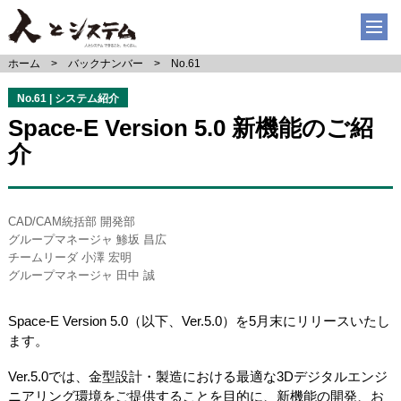
ホーム
バックナンバー
No.61
No.61 | システム紹介
Space-E Version 5.0 新機能のご紹
介
CAD/CAM統括部 開発部
グループマネージャ 鯵坂 昌広
チームリーダ 小澤 宏明
グループマネージャ 田中 誠
Space-E Version 5.0（以下、Ver.5.0）を5月末にリリースいたし
ます。
Ver.5.0では、金型設計・製造における最適な3Dデジタルエンジ
ニアリング環境をご提供することを目的に、新機能の開発、お