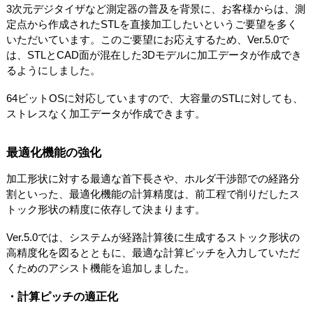
3次元デジタイザなど測定器の普及を背景に、お客様からは、測
定点から作成されたSTLを直接加工したいというご要望を多く
いただいています。このご要望にお応えするため、Ver.5.0で
は、STLとCAD面が混在した3Dモデルに加工データが作成でき
るようにしました。
64ビットOSに対応していますので、大容量のSTLに対しても、
ストレスなく加工データが作成できます。
最適化機能の強化
加工形状に対する最適な首下長さや、ホルダ干渉部での経路分
割といった、最適化機能の計算精度は、前工程で削りだしたス
トック形状の精度に依存して決まります。
Ver.5.0では、システムが経路計算後に生成するストック形状の
高精度化を図るとともに、最適な計算ピッチを入力していただ
くためのアシスト機能を追加しました。
・計算ピッチの適正化