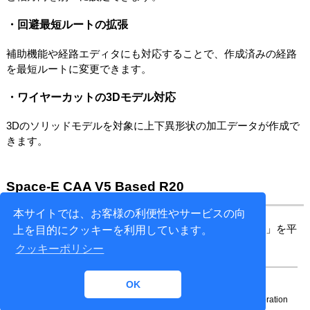
・回避最短ルートの拡張
補助機能や経路エディタにも対応することで、作成済みの経路
を最短ルートに変更できます。
・ワイヤーカットの3Dモデル対応
3Dのソリッドモデルを対象に上下異形状の加工データが作成で
きます。
Space-E CAA V5 Based R20
本サイトでは、お客様の利便性やサービスの向
CATIA V5 R20に対応した「Space-E CAA V5 Based R20」を平
上を目的にクッキーを利用しています。
成23年（2011年）7月にリリースいたします。
クッキーポリシー
OK
Copyright© 1996-
2026 NTT DATA ENGINEERING SYSTEMS Corporation
All rights reserved.