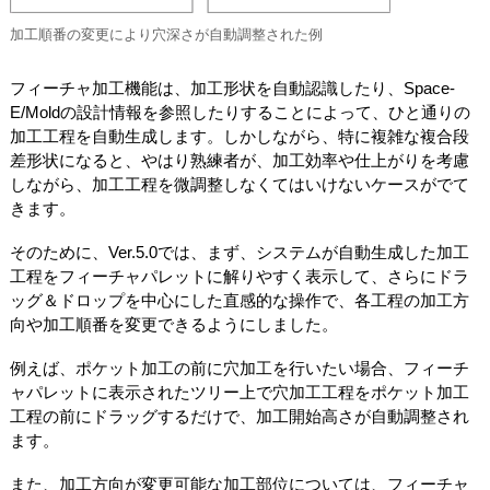
加工順番の変更により穴深さが自動調整された例
フィーチャ加工機能は、加工形状を自動認識したり、Space-
E/Moldの設計情報を参照したりすることによって、ひと通りの
加工工程を自動生成します。しかしながら、特に複雑な複合段
差形状になると、やはり熟練者が、加工効率や仕上がりを考慮
しながら、加工工程を微調整しなくてはいけないケースがでて
きます。
そのために、Ver.5.0では、まず、システムが自動生成した加工
工程をフィーチャパレットに解りやすく表示して、さらにドラ
ッグ＆ドロップを中心にした直感的な操作で、各工程の加工方
向や加工順番を変更できるようにしました。
例えば、ポケット加工の前に穴加工を行いたい場合、フィーチ
ャパレットに表示されたツリー上で穴加工工程をポケット加工
工程の前にドラッグするだけで、加工開始高さが自動調整され
ます。
また、加工方向が変更可能な加工部位については、フィーチャ