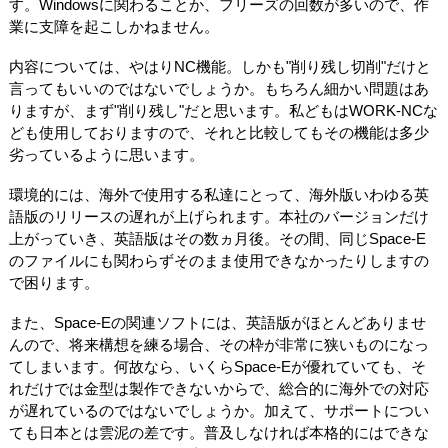
す。Windowsに関わることか、フリーズの回数が多いので、作
業に支障を起こしかねません。
内容については、やはりNC機能。しかも"削り残し切削"だけと
言ってもいいのではないでしょうか。もちろん細かい問題はあ
りますが、まず"削り残し"だと思います。私どもはWORK-NCな
ども使用しておりますので、それと比較してもその機能は多少
劣っているように思います。
環境的には、海外で使用する私達にとって、海外版いわゆる英
語版のリリースの遅れが上げられます。本社のバージョンだけ
上がっていき、英語版はその数ヵ月後。その間、同じSpace-E
のファイルにも関わらずそのまま使用できなかったりしますの
で困ります。
また、Space-Eの関連ソフトには、英語版がほとんどありませ
んので、将来構想を練る場合、その枠が非常に狭いものになっ
てしまいます。何故なら、いくらSpace-Eが優れていても、そ
れだけでは金型は製作できないからで、総合的に海外での対応
が遅れているのではないでしょうか。加えて、サポートについ
ても日本とは雲泥の差です。普及しなければ本格的にはできな