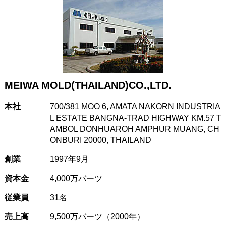
MEIWA MOLD(THAILAND)CO.,LTD.
本社
700/381 MOO 6, AMATA NAKORN INDUSTRIA
L ESTATE BANGNA-TRAD HIGHWAY KM.57 T
AMBOL DONHUAROH AMPHUR MUANG, CH
ONBURI 20000, THAILAND
創業
1997年9月
資本金
4,000万バーツ
従業員
31名
売上高
9,500万バーツ（2000年）