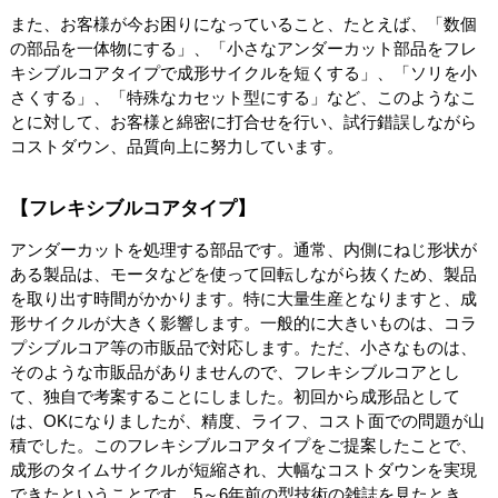
また、お客様が今お困りになっていること、たとえば、「数個
の部品を一体物にする」、「小さなアンダーカット部品をフレ
キシブルコアタイプで成形サイクルを短くする」、「ソリを小
さくする」、「特殊なカセット型にする」など、このようなこ
とに対して、お客様と綿密に打合せを行い、試行錯誤しながら
コストダウン、品質向上に努力しています。
【フレキシブルコアタイプ】
アンダーカットを処理する部品です。通常、内側にねじ形状が
ある製品は、モータなどを使って回転しながら抜くため、製品
を取り出す時間がかかります。特に大量生産となりますと、成
形サイクルが大きく影響します。一般的に大きいものは、コラ
プシブルコア等の市販品で対応します。ただ、小さなものは、
そのような市販品がありませんので、フレキシブルコアとし
て、独自で考案することにしました。初回から成形品として
は、OKになりましたが、精度、ライフ、コスト面での問題が山
積でした。このフレキシブルコアタイプをご提案したことで、
成形のタイムサイクルが短縮され、大幅なコストダウンを実現
できたということです。5～6年前の型技術の雑誌を見たとき、