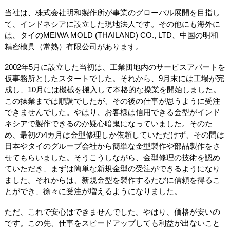
当社は、株式会社明和製作所が事業のグローバル展開を目指し
て、インドネシアに設立した現地法人です。その他にも海外に
は、タイのMEIWA MOLD (THAILAND) CO., LTD、中国の明和
精密模具（常熟）有限公司があります。
2002年5月に設立した当初は、工業団地内のサービスアパートを
仮事務所としたスタートでした。それから、9月末には工場が完
成し、10月には機械を搬入して本格的な操業を開始しました。
この操業までは順調でしたが、その後の仕事が思うように受注
できませんでした。やはり、お客様は信用できる金型がインド
ネシアで製作できるのか疑心暗鬼になっていました。そのた
め、最初の4カ月は金型修理しか依頼していただけず、その間は
日本やタイのグループ会社から簡単な金型製作や部品製作をさ
せてもらいました。そうこうしながら、金型修理の技術を認め
ていただき、まずは簡単な新規金型の受注ができるようになり
ました。それからは、新規金型を製作するたびに信頼を得るこ
とができ、徐々に受注が増えるようになりました。
ただ、これで安心はできませんでした。やはり、価格が安いの
です。この先、仕事をスピードアップしても利益が出ないこと