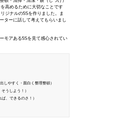
整頓・清掃・清潔・躾（しつけ）
全を高めるために大切なことです
リジナルの5Sを作りました。ま
ーターに話して考えてもらいまし
ーモアある5Sを見て感心されてい
り出しやすく・面白く整理整頓）
う！そうしよう！）
れば、できるのさ！）