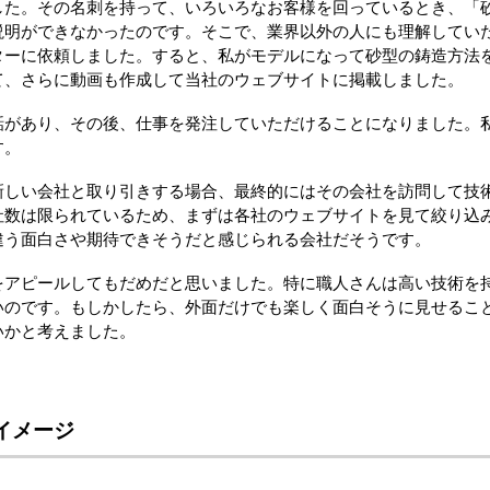
した。その名刺を持って、いろいろなお客様を回っているとき、「
説明ができなかったのです。そこで、業界以外の人にも理解してい
ターに依頼しました。すると、私がモデルになって砂型の鋳造方法
て、さらに動画も作成して当社のウェブサイトに掲載しました。
話があり、その後、仕事を発注していただけることになりました。
す。
新しい会社と取り引きする場合、最終的にはその会社を訪問して技
社数は限られているため、まずは各社のウェブサイトを見て絞り込
違う面白さや期待できそうだと感じられる会社だそうです。
をアピールしてもだめだと思いました。特に職人さんは高い技術を
いのです。もしかしたら、外面だけでも楽しく面白そうに見せるこ
いかと考えました。
イメージ