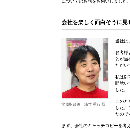
についてのお話をお伺いしました
会社を楽しく面白そうに見
当社は
お客様
とが当
ただい
私は以
間就い
した。
このと
常務取締役 浦竹 重行 様
した。
たので
まず、会社のキャッチコピーを考