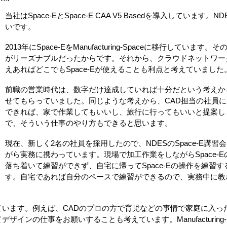
当社はSpace-EとSpace-E CAA V5 Basedを導入しています
いです。
2013年にSpace-EをManufacturing-Spaceに移行して
がリーズナブルだったからです。それから、クラウドネットワー
えあればどこでもSpace-Eが使えることも利点と考えていました
前職の営業時代は、数字だけ達成していれば十分だという考えか
せてもらっていました。同じような考えから、CAD担当の社員
できれば、家で作業してもいいし、旅行に行ってもいいと提案し
で、そういう仕事のやり方もできると思います。
現在、新しく2名の社員を採用したので、NDESのSpace-E講
がら実務に携わっています。現場で加工作業をしながらSpace-
落ち着いて練習ができず、自宅に帰ってSpace-Eの操作を練習
す。自宅であれば自分のペースで練習ができるので、実務中に教
ています。例えば、CADのプロの方で育児などの事情で家庭に入っ
インの仕事をお願いすることも考えています。Manufacturing