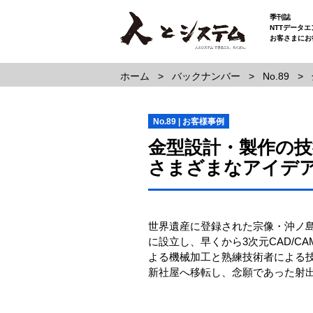
季刊誌
NTTデータ
お客さまにお
ホーム
バックナンバー
No.89
No.89 | お客様事例
金型設計・製作の技
さまざまなアイデ
世界遺産に登録された宗像・沖ノ島
に設立し、早くから3次元CAD/C
よる機械加工と熟練技術者による技
新社屋へ移転し、念願であった射