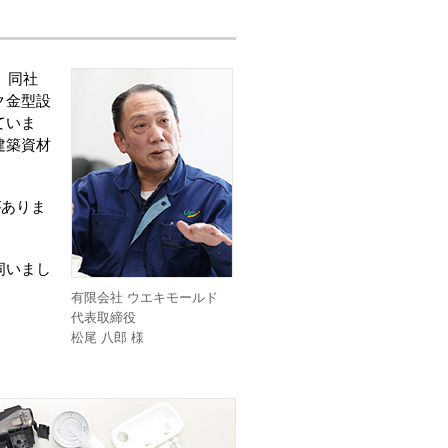
。同社
ク金型設
ていま
建築資材
がありま
伺いまし
有限会社 ウエキモールド
代表取締役
松尾 八郎 様