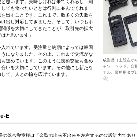
だと思います。美味しければ来てくれるし、知
うしても食べたいときは行列に並んでくれま
果を出すことです。これまで、数多くの失敗を
つけ出し対応してきました。そして、いつもホ
間関係を大切にしてきたことが、取引先の拡大
ではと思います」
を入れています。受注量と納期によっては韓国
ようになりました。その上、これまで交流がな
成形品（上段左か
業も進めています。このように技術交流も含め
ャワーヘッド、自
き合いを大切にしています。その他にも新たな
ナル、業務用タブ
加して、人との輪を広げています。
品）
-E
長の落合栄章様は「金型の出来不出来を左右するのは設計力であり、