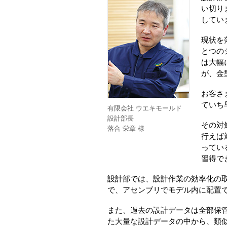
い切り
してい
現状を
とつの
は大幅
が、金
お客さ
ていち
有限会社 ウエキモールド
設計部長
その対
落合 栄章 様
行えば
ってい
習得で
設計部では、設計作業の効率化の取
で、アセンブリでモデル内に配置
また、過去の設計データは全部保
た大量な設計データの中から、類