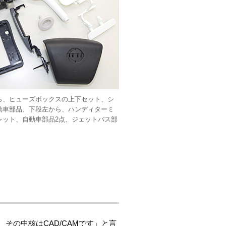
ら、ヒューズボックスの上下セット、シ
動車部品、下段左から、ハンディターミ
レット、自動車部品2点、ジェットバス部
その中核はCAD/CAMです」と言