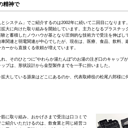
の精神で
とシステム」でご紹介するのは2002年に続いて二回目になります
業拡大に向けた取り組みを開始しています。主力となるプラスチッ
経験と蓄積したノウハウが基となり圧倒的な技術力で受注を伸ばし
動車関連と弱電関連が中心でしたが、現在は、医療、食品、飲料、
ーカーから直接くる依頼が増えています。
れ、そのひとつに"やわらか湯たんぽ"のお湯の注ぎ口のキャップ
ャップは、形状設計から金型製作までを一手に担いました。
を拡大している源泉はどこにあるのか、代表取締役の松尾八郎様に
一筋に取り組み、おかげさまで受注は口コミで
でご紹介いただけるのは、飲食業と同じ経営コ