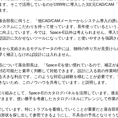
ます。そこで活用しているのが1999年に導入した3次元CAD/CAM「
ます。
落合部長に伺うと、「他CAD/CAMメーカーからシステム導入の誘いは
システムにこだわりを持って使っています。長年使っているという
に向上しています。今では、Space-E以外は考えられません。導
型設計に欠かせないツールになっています」と使いやすさを強調さ
まから支給されるモデルデータの中には、独特の作り方が見受けら
早く補正しなければ設計には入れません。
処について落合部長は、「Space-Eを使い慣れているので、補正
対応可能だと素早く判断して対処できます。設計に入る前の作業時間を
る大きな利点です。このような対応は経験を積むことが必要です。
きないため、このノウハウを共有しています」と説明します。
り組みとして、Space-Eのカタログパネルを活用しています。過
できます。使い勝手を考慮したカタログパネルにアレンジして作業
管しています。特にトラブルを蓄積していくことが重要だと落合部
似形状を探し出して参照できるようにし、不具合の予兆となりそう