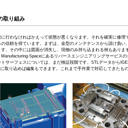
の取り組み
確に行わなければかえって状態が悪くなります。それを確実に修理
らの信頼を得ています。まずは、金型のメンテナンスから請け負い
ます。その中には図面が消失し、現物のみ持ち込まれる例もありま
nufacturing-Spaceにあるリバースエンジニアリングサー
トサーフェスについては、まだ検証段階です。STLデータからIG
e-Eに取り込めば編集もできます。これまで手作業で対応してきたも