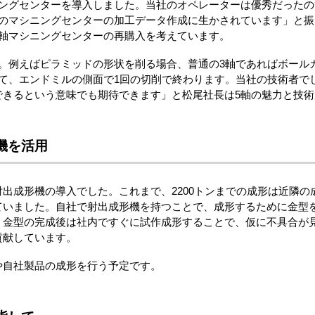
ニングセンターを導入しました。当社のオペレーターは優秀だった
）のマシニングセンターの加工データ作成に生かされています」と振
5軸マシニングセンターの再購入を考えています。
す。例えばピラミッドの形状を削る場合、普通の3軸であればボール
て、エンドミルの側面で1回の切削で終わります。当社の技術者で
できるという意味でも期待できます」と松尾社長は5軸の魅力と技術
機を活用
出成形機の導入でした。これまで、2200トンまでの成形は近隣
ていました。自社で射出成形機を持つことで、成形するために金型
、金型の完成後は社内ですぐに試作成形することで、仮に不具合が
貢献しています。
や自社製品の成形を行う予定です。