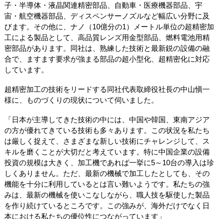
子・半導体・液晶関連精密部品、自動車・医療機器部品、宇
宙・航空機器部品、ディスペンサーノズルなど幅広い分野に及
びます。その他に、ナノ（10億分の1）メートル単位の超精密加
工による製品として、高品質レンズ用金型部品、燃料電池用精
密部品があります。同社は、熟練した技術と最新鋭の設備の融
合で、ますます要求が強まる部品の超小型化、超精密化に対応
しています。
超精密加工の技術をリードする同社代表取締役社長の中山愼一
様に、ものづくりの現状について伺いました。
「日本が主導してきた技術の中には、中国や韓国、東南アジア
の方が優れてきている技術も多々あります。この状況を私たち
は厳しく捉えて、さまざまな新しい技術にチャレンジして、ス
キルを磨くことが大切だと考えています。特に中国企業の設備
投資の規模は大きく、加工機であれば一挙に5～10台の導入は珍
しくありません。ただ、最新の機械で加工したとしても、その
機能を十分に利用しているとは言い難いようです。私たちの強
みは、最新の機械を使いこなしながら、職人技を駆使した製品
を作り続けているところです。この強みが、海外だけでなく日
本における私たちの優位性につながっています」