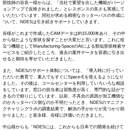
部技師の谷良一様からは、「当社で要望を出した機能がバージ
ョンアップで反映されました」とレスポンスの良さも実感して
いただいています。同社が求める精密なカッターパスの作成に
ついて、NDESは引き続きサポートしていきます。
谷様がこれまで作成したCAMデータは約15,000本あり、その中
から似たような形状を探すことが大変だと言います。これに役
立つ機能としてManufacturing-SpaceのAIによる類似形状検索サ
ービスをご紹介したところ、過去の案件データを容易に引き出
せると期待を寄せていただきました。
また、NDESのサポート体制については、「導入時に行ってい
ただいた教育で、素人でもすぐにSpace-Eを使えるようになり
ました。その後は、コールセンターを利用していろいろな相談
をしています。窓口の担当者は習熟度が高く、専門的な話がで
きるので頼りにしています。以前、不具合の原因が加工機側な
のかカッターパス側なのか不明だったとき、NDESのマニファ
クチャリングラボの調査結果で、解決の手がかりが見つかり助
かりました」と富永様、谷様に評価いただきました。
中山様からも「NDESには、これからも日本での開発を続けて