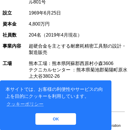
ル801号
設立
1969年6月25日
資本金
4,800万円
社員数
204名（2019年4月現在）
事業内容
超硬合金を主とする耐磨耗精密工具類の設計・
製造販売
工場
熊本工場：熊本県阿蘇郡西原村小森3606
テクニカルセンター ：熊本県菊池郡菊陽町原水
上大谷3802-26
本サイトでは、お客様の利便性やサービスの向
上を目的にクッキーを利用しています。
クッキーポリシー
OK
Copyright© 1996-
2026 NTT DATA ENGINEERING SYSTEMS Corporation
All rights reserved.